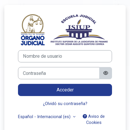
Salta al contenido principal
Entrar a e-judici
Nombre de usuario
Contraseña
Acceder
¿Olvidó su contraseña?
Aviso de
Español - Internacional ‎(es)‎
Cookies